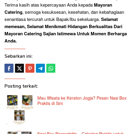
Terima kasih atas kepercayaan Anda kepada
Mayoran
Catering
, semoga kesuksesan, kesehatan, dan kebahagiaan
senantiasa tercurah untuk Bapak/Ibu sekeluarga.
Selamat
memesan, Selamat Menikmati Hidangan Berkualitas Dari
Mayoran Catering Sajian Istimewa Untuk Momen Berharga
Anda.
Sebarkan ini:
Posting terkait:
Mau Wisata ke Keraton Jogja? Pesan Nasi Box
Praktis di Sini
Nasi Box Parangtritis – Catering Praktis untuk