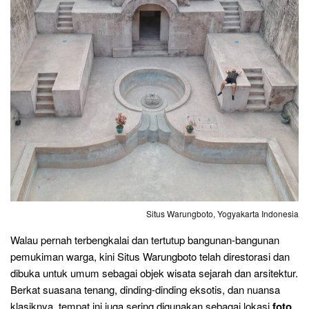
Situs Warungboto, Yogyakarta Indonesia
Walau pernah terbengkalai dan tertutup bangunan-bangunan
pemukiman warga, kini Situs Warungboto telah direstorasi dan
dibuka untuk umum sebagai objek wisata sejarah dan arsitektur.
Berkat suasana tenang, dinding-dinding eksotis, dan nuansa
klasiknya, tempat ini juga sering digunakan sebagai lokasi
foto