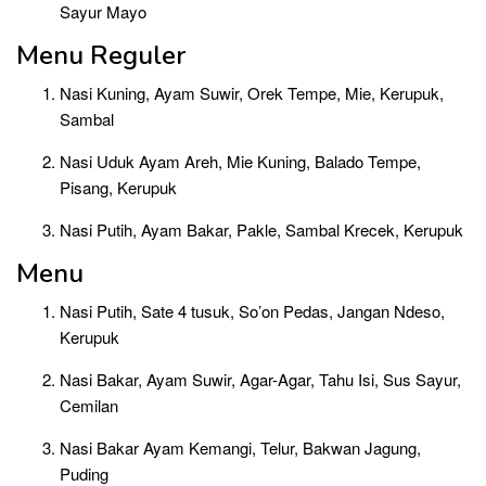
Sayur Mayo
Menu Reguler
Nasi Kuning, Ayam Suwir, Orek Tempe, Mie, Kerupuk,
Sambal
Nasi Uduk Ayam Areh, Mie Kuning, Balado Tempe,
Pisang, Kerupuk
Nasi Putih, Ayam Bakar, Pakle, Sambal Krecek, Kerupuk
Menu
Nasi Putih, Sate 4 tusuk, So’on Pedas, Jangan Ndeso,
Kerupuk
Nasi Bakar, Ayam Suwir, Agar-Agar, Tahu Isi, Sus Sayur,
Cemilan
Nasi Bakar Ayam Kemangi, Telur, Bakwan Jagung,
Puding