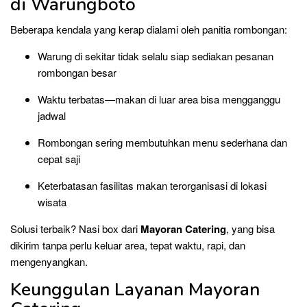
di Warungboto
Beberapa kendala yang kerap dialami oleh panitia rombongan:
Warung di sekitar tidak selalu siap sediakan pesanan
rombongan besar
Waktu terbatas—makan di luar area bisa mengganggu
jadwal
Rombongan sering membutuhkan menu sederhana dan
cepat saji
Keterbatasan fasilitas makan terorganisasi di lokasi
wisata
Solusi terbaik? Nasi box dari
Mayoran Catering
, yang bisa
dikirim tanpa perlu keluar area, tepat waktu, rapi, dan
mengenyangkan.
Keunggulan Layanan Mayoran