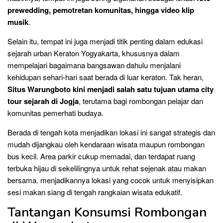
prewedding, pemotretan komunitas, hingga video klip
musik
.
Selain itu, tempat ini juga menjadi titik penting dalam edukasi
sejarah urban Keraton Yogyakarta, khususnya dalam
mempelajari bagaimana bangsawan dahulu menjalani
kehidupan sehari-hari saat berada di luar keraton. Tak heran,
Situs Warungboto kini menjadi salah satu tujuan utama city
tour sejarah di Jogja
, terutama bagi rombongan pelajar dan
komunitas pemerhati budaya.
Berada di tengah kota menjadikan lokasi ini sangat strategis dan
mudah dijangkau oleh kendaraan wisata maupun rombongan
bus kecil. Area parkir cukup memadai, dan terdapat ruang
terbuka hijau di sekelilingnya untuk rehat sejenak atau makan
bersama. menjadikannya lokasi yang cocok untuk menyisipkan
sesi makan siang di tengah rangkaian wisata edukatif.
Tantangan Konsumsi Rombongan