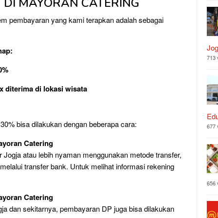
 DI MAYORAN CATERING
tem pembayaran yang kami terapkan adalah sebagai
Jog
hap:
713 
30%
 diterima di lokasi wisata
Edu
0% bisa dilakukan dengan beberapa cara:
677 
ayoran Catering
uar Jogja atau lebih nyaman menggunakan metode transfer,
elalui transfer bank. Untuk melihat informasi rekening
656 
ayoran Catering
ogja dan sekitarnya, pembayaran DP juga bisa dilakukan