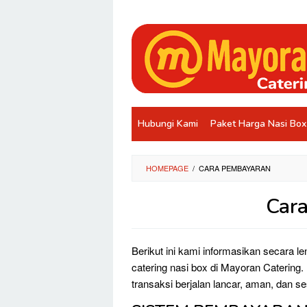
Loncat
ke
konten
Hubungi Kami
Paket Harga Nasi Box
HOMEPAGE
/
CARA PEMBAYARAN
Car
Oleh
Ares
Berikut ini kami informasikan secara 
Mayoran
Diposting
pada
catering nasi box di Mayoran Catering
19
transaksi berjalan lancar, aman, dan se
Juni
2025