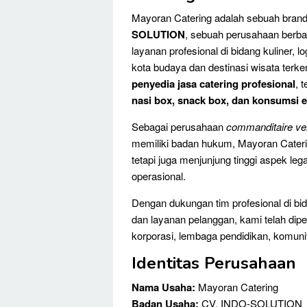
Juni
2025
Mayoran Catering adalah sebuah brand
SOLUTION
, sebuah perusahaan berb
layanan profesional di bidang kuliner, l
kota budaya dan destinasi wisata terk
penyedia jasa catering profesional
, 
nasi box, snack box, dan konsumsi 
Sebagai perusahaan
commanditaire v
memiliki badan hukum, Mayoran Cateri
tetapi juga menjunjung tinggi aspek lega
operasional.
Dengan dukungan tim profesional di bi
dan layanan pelanggan, kami telah dipe
korporasi, lembaga pendidikan, komun
Identitas Perusahaan
Nama Usaha:
Mayoran Catering
Badan Usaha:
CV. INDO-SOLUTION