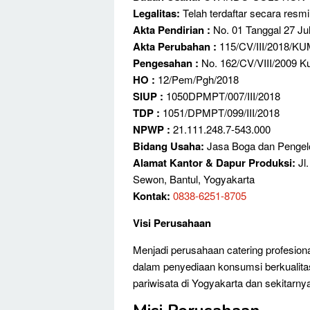
Legalitas:
Telah terdaftar secara resm
Akta Pendirian :
No. 01 Tanggal 27 Jul
Akta Perubahan :
115/CV/III/2018/K
Pengesahan :
No. 162/CV/VIII/2009 Ku
HO :
12/Pem/Pgh/2018
SIUP :
1050DPMPT/007/III/2018
TDP :
1051/DPMPT/099/III/2018
NPWP :
21.111.248.7-543.000
Bidang Usaha:
Jasa Boga dan Pengel
Alamat Kantor & Dapur Produksi:
Jl
Sewon, Bantul, Yogyakarta
Kontak:
0838-6251-8705
Visi Perusahaan
Menjadi perusahaan catering profesion
dalam penyediaan konsumsi berkualitas 
pariwisata di Yogyakarta dan sekitarny