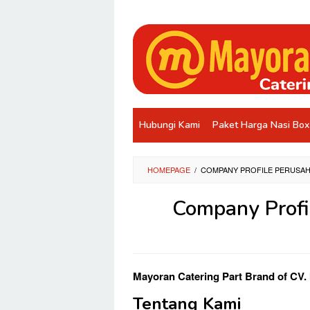
Loncat
ke
konten
Hubungi Kami
Paket Harga Nasi Box
HOMEPAGE
/
COMPANY PROFILE PERUSA
Company Profi
Oleh
Zen
Mayoran Catering Part Brand of CV
Mayoran
Diposting
pada
Tentang Kami
28