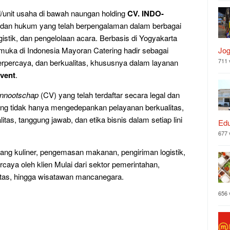
/unit usaha di bawah naungan holding
CV. INDO-
adan hukum yang telah berpengalaman dalam berbagai
ogistik, dan pengelolaan acara. Berbasis di Yogyakarta
emuka di Indonesia Mayoran Catering hadir sebagai
Jog
711 
terpercaya, dan berkualitas, khususnya dalam layanan
event
.
ennootschap
(CV) yang telah terdaftar secara legal dan
ng tidak hanya mengedepankan pelayanan berkualitas,
litas, tanggung jawab, dan etika bisnis dalam setiap lini
Edu
677 
dang kuliner, pengemasan makanan, pengiriman logistik,
rcaya oleh klien Mulai dari sektor pemerintahan,
itas, hingga wisatawan mancanegara.
656 