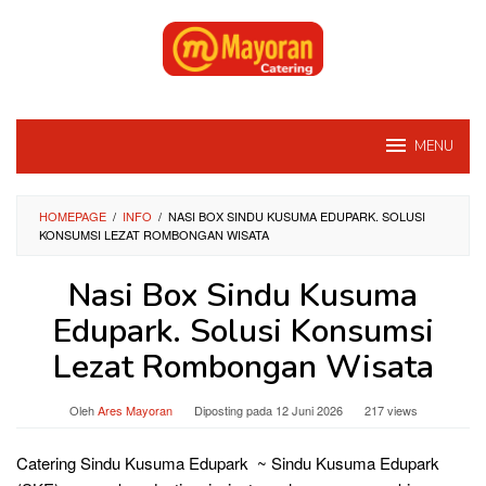
Loncat
ke
konten
MENU
HOMEPAGE
/
INFO
/
NASI BOX SINDU KUSUMA EDUPARK. SOLUSI
KONSUMSI LEZAT ROMBONGAN WISATA
Nasi Box Sindu Kusuma
Edupark. Solusi Konsumsi
Lezat Rombongan Wisata
Oleh
Ares Mayoran
Diposting pada
12 Juni 2026
217 views
Catering Sindu Kusuma Edupark ~ Sindu Kusuma Edupark