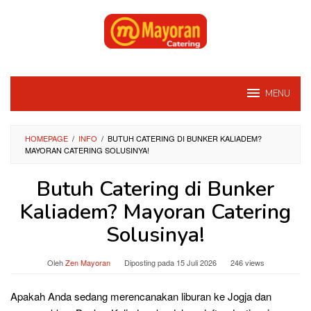
Loncat
ke
konten
MENU
HOMEPAGE
/
INFO
/
BUTUH CATERING DI BUNKER KALIADEM?
MAYORAN CATERING SOLUSINYA!
Butuh Catering di Bunker
Kaliadem? Mayoran Catering
Solusinya!
Oleh
Zen Mayoran
Diposting pada
15 Juli 2026
246 views
Apakah Anda sedang merencanakan liburan ke Jogja dan