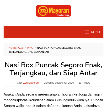
Loncat
ke
konten
MENU
HOMEPAGE
/
INFO
/
NASI BOX PUNCAK SEGORO ENAK,
TERJANGKAU, DAN SIAP ANTAR
Nasi Box Puncak Segoro Enak,
Terjangkau, dan Siap Antar
Oleh
Zen Mayoran
Diposting pada
6 Juli 2026
231 views
Apakah Anda sedang merencanakan liburan ke Jogja dan ingin
mengeksplorasi keindahan alam Gunungkidul? Jika iya, Puncak
Segoro wajib masuk dalam daftar kunjungan Anda. Lokasinya