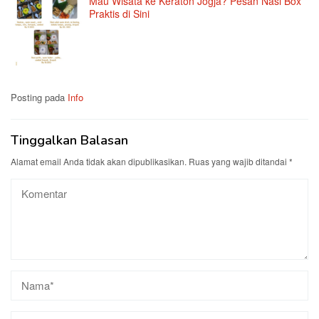
Mau Wisata ke Keraton Jogja? Pesan Nasi Box
Praktis di Sini
Posting pada
Info
Tinggalkan Balasan
Alamat email Anda tidak akan dipublikasikan.
Ruas yang wajib ditandai
*