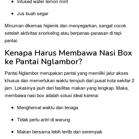
Infused water lemon mint
Jus buah segar
Minuman dikemas higienis dan menyegarkan, sangat cocok
setelah aktivitas snorkeling atau berpanas-panasan di tepi
pantai.
Kenapa Harus Membawa Nasi Box
ke Pantai Nglambor?
Pantai Nglambor merupakan pantai yang memiliki jalur akses
khusus dan memerlukan waktu tempuh dari pusat kota sekitar 2
jam. Lokasinya jauh dari fasilitas makan yang lengkap. Maka,
membawa nasi box adalah solusi ideal karena:
Menghemat waktu dan tenaga
Tidak perlu antri di warung
Makan bersama lebih tertib dan serempak