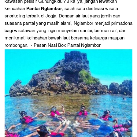
kawasan pesisir Gunungkidul? Jika iya, jangan lewatkan
keindahan
Pantai Nglambor
, salah satu destinasi wisata
snorkeling terbaik di Jogja. Dengan air laut yang jernih dan
suasana pantai yang masih alami, Nglambor menjadi primadona
bagi wisatawan yang ingin menyelam santai, bermain air, dan
menikmati keindahan bawah laut bersama keluarga maupun
rombongan. ~ Pesan Nasi Box Pantai Nglambor