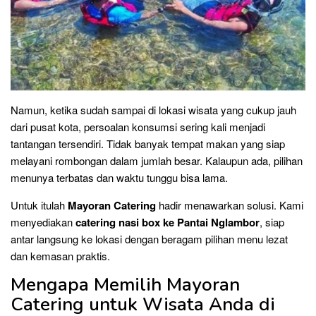
Namun, ketika sudah sampai di lokasi wisata yang cukup jauh
dari pusat kota, persoalan konsumsi sering kali menjadi
tantangan tersendiri. Tidak banyak tempat makan yang siap
melayani rombongan dalam jumlah besar. Kalaupun ada, pilihan
menunya terbatas dan waktu tunggu bisa lama.
Untuk itulah
Mayoran Catering
hadir menawarkan solusi. Kami
menyediakan
catering nasi box ke Pantai Nglambor
, siap
antar langsung ke lokasi dengan beragam pilihan menu lezat
dan kemasan praktis.
Mengapa Memilih Mayoran
Catering untuk Wisata Anda di