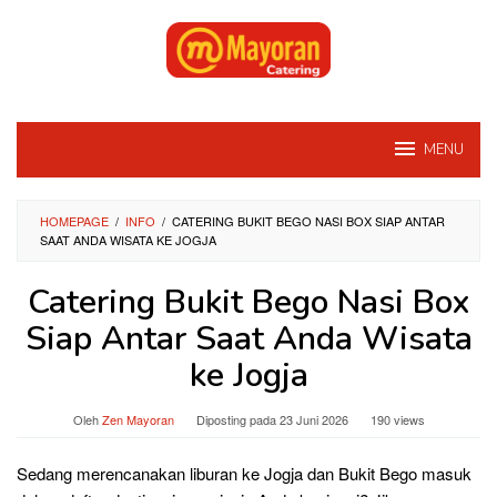
Loncat
ke
konten
MENU
HOMEPAGE
/
INFO
/
CATERING BUKIT BEGO NASI BOX SIAP ANTAR
SAAT ANDA WISATA KE JOGJA
Catering Bukit Bego Nasi Box
Siap Antar Saat Anda Wisata
ke Jogja
Oleh
Zen Mayoran
Diposting pada
23 Juni 2026
190 views
Sedang merencanakan liburan ke Jogja dan Bukit Bego masuk